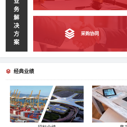
业
务
解
决
方
采购协同
案
经典业绩